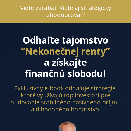
Viete zarábať. Viete aj strategicky
zhodnocovať?
Odhaľte tajomstvo
“Nekonečnej renty”
a získajte
finančnú slobodu!
Exkluzívny e-book odhaľuje stratégie,
ktoré využívajú top investori pre
budovanie stabilného pasívneho príjmu
a dlhodobého bohatstva.