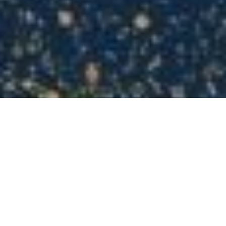
Objavte revolučný koncept
"Nekonečnej renty" pre
vytvorenie
trvalého pasívneho