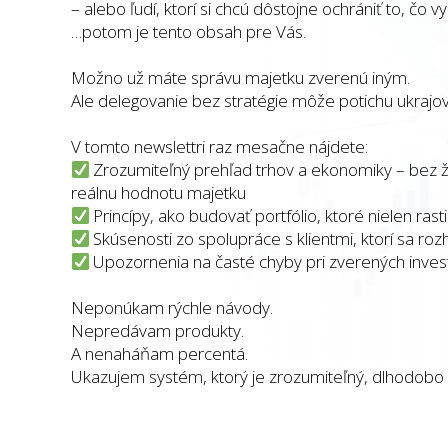
– alebo ľudí, ktorí si chcú dôstojne ochrániť to, čo v
…potom je tento obsah pre Vás.
Možno už máte správu majetku zverenú iným.
Ale delegovanie bez stratégie môže potichu ukrajova
V tomto newslettri raz mesačne nájdete:
Zrozumiteľný prehľad trhov a ekonomiky – bez ž
reálnu hodnotu majetku
Princípy, ako budovať portfólio, ktoré nielen rasti
Skúsenosti zo spolupráce s klientmi, ktorí sa ro
Upozornenia na časté chyby pri zverených investí
Neponúkam rýchle návody.
Nepredávam produkty.
A nenaháňam percentá.
Ukazujem systém, ktorý je zrozumiteľný, dlhodobo 