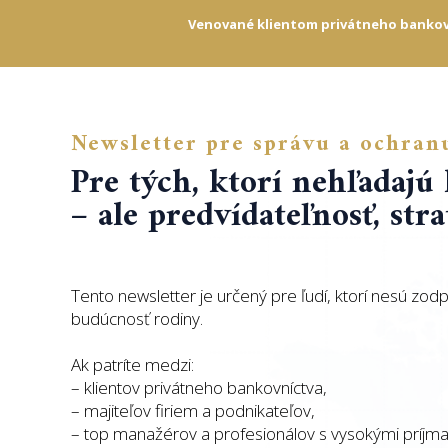
Venované klientom privátneho bankovní
Newsletter pre správu a ochran
Pre tých, ktorí nehľadajú
– ale predvídateľnosť, str
Tento newsletter je určený pre ľudí, ktorí nesú zod
budúcnosť rodiny.
Ak patríte medzi:
– klientov privátneho bankovníctva,
– majiteľov firiem a podnikateľov,
– top manažérov a profesionálov s vysokými príjm