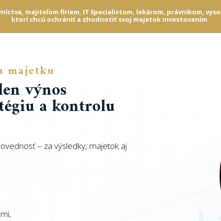
ctva, majiteľom firiem, IT špecialistom, lekárom, právnikom, vy
ktorí chcú ochrániť a zhodnotiť svoj majetok investovaním.
u majetku
 len výnos
atégiu a kontrolu
povednosť – za výsledky, majetok aj
ami,