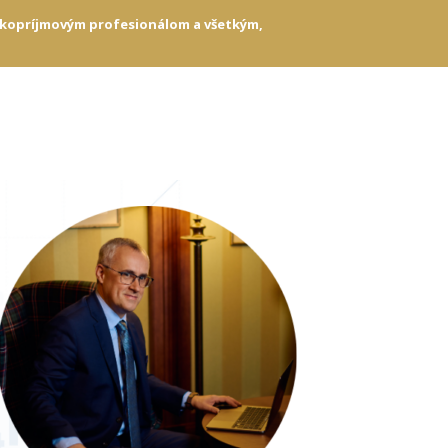
sokopríjmovým profesionálom a všetkým,