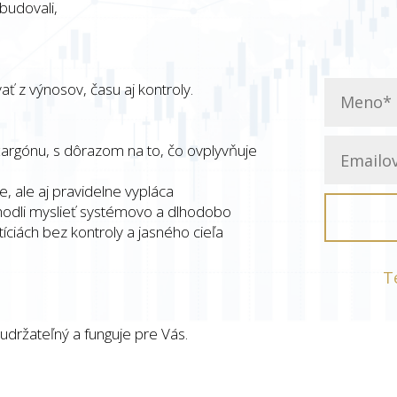
ybudovali,
ť z výnosov, času aj kontroly.
argónu, s dôrazom na to, čo ovplyvňuje
e, ale aj pravidelne vypláca
zhodli myslieť systémovo a dlhodobo
ciách bez kontroly a jasného cieľa
T
udržateľný a funguje pre Vás.