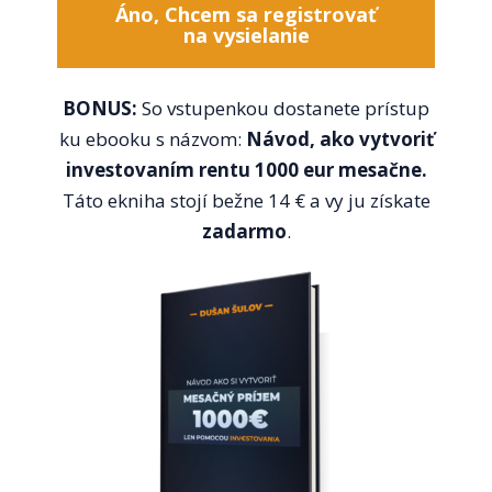
Áno, Chcem sa registrovať
na vysielanie
BONUS:
So vstupenkou dostanete prístup
ku ebooku s názvom:
Návod, ako vytvoriť
investovaním rentu 1000 eur mesačne.
Táto ekniha stojí bežne 14 € a vy ju získate
zadarmo
.