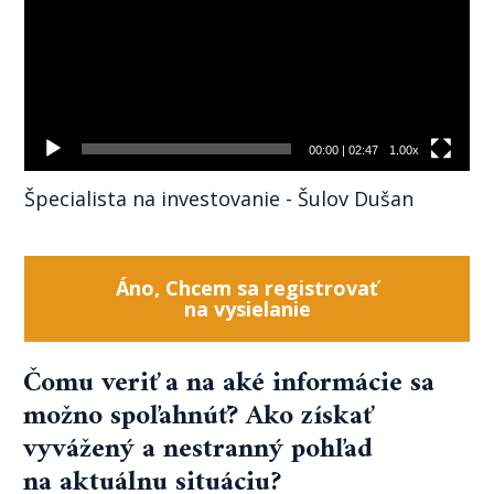
00:00
|
02:47
1.00x
Špecialista na investovanie - Šulov Dušan
Áno, Chcem sa registrovať
na vysielanie
Čomu veriť a na aké informácie sa
možno spoľahnúť? Ako získať
vyvážený a nestranný pohľad
na aktuálnu situáciu?