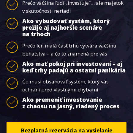
Prečo väčšina ľudí „investuje“… ale majetok
v skutočnosti neriadi
Ako vybudovať systém, ktorý
prežije aj najhoršie scenáre
na trhoch
Prečo len malá časť trhu vytvára väčšinu
bohatstva – a čo to znamená pre vás
Ako mať pokoj pri investovaní – aj
keď trhy padajú a ostatní panikária
Čo musí obsahovať systém, ktorý vás
ochráni pred vlastnými chybami
Ako premeniť investovanie
z chaosu na jasný, riadený proces
Bezplatná rezervácia na vysielanie