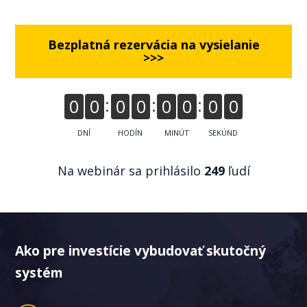
Bezplatná rezervácia na vysielanie
>>>
0
0
0
0
0
0
0
0
DNÍ
HODÍN
MINÚT
SEKÚND
Na webinár sa prihlásilo
249
ľudí
Ako pre investície vybudovať skutočný
systém