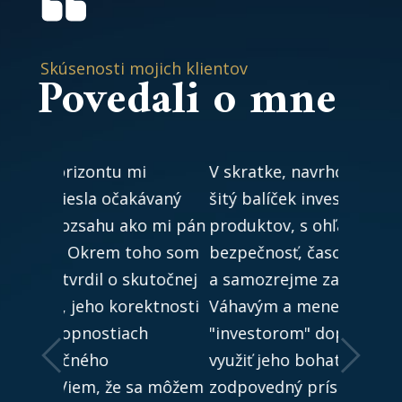
Skúsenosti mojich klientov
Povedali
o mne
V skratke, navrhol mi na mieru
šitý balíček investičných
produktov, s ohľadom na ich
bezpečnosť, časové trvanie
a samozrejme zaujímavý výhon.
Váhavým a menej skúseným
"investorom" doporučujem
využiť jeho bohaté skúsenosti,
zodpovedný prístup a ochotu.