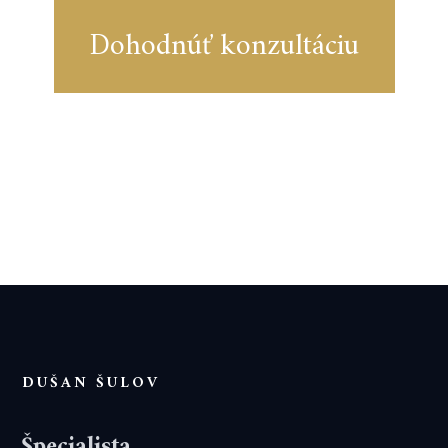
Dohodnúť konzultáciu
DUŠAN ŠULOV
Špecialista