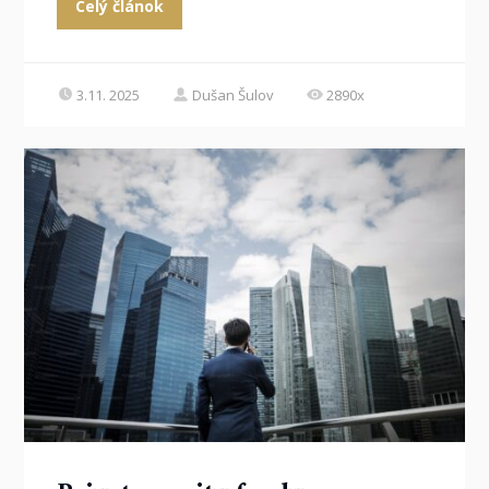
Celý článok
3.11. 2025
Dušan Šulov
2890x