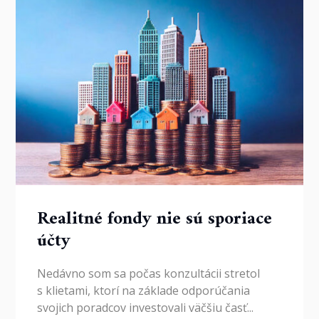
Realitné fondy nie sú sporiace
účty
Nedávno som sa počas konzultácii stretol
s klietami, ktorí na základe odporúčania
svojich poradcov investovali väčšiu časť...