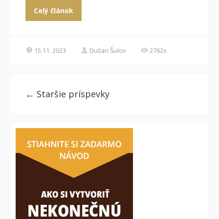
Celý článok
15.11. 2023
Dušan Šulov
2762x
←
Staršie príspevky