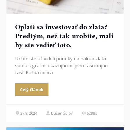
Oplatí sa investovať do zlata?
Predtým, než tak urobíte, mali
by ste vedieť toto.
Určite ste už videli ponuky na nákup zlata
spolu s grafmi ukazujúcimi jeho fascinujúci
rast. Každá minca...
Celý článok
27.9. 2024
Dušan Šulov
6298x