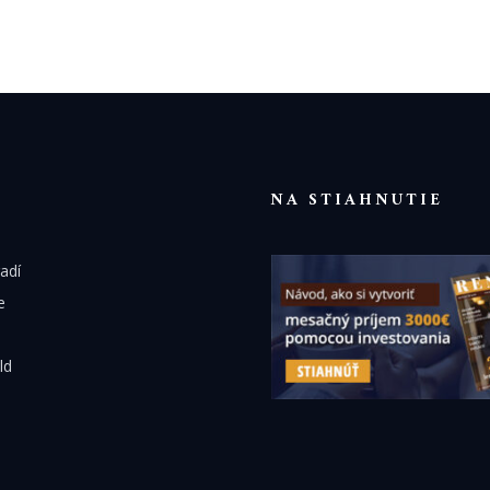
NA STIAHNUTIE
adí
e
ld