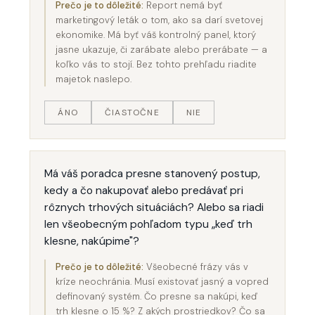
Prečo je to dôležité:
Report nemá byť
marketingový leták o tom, ako sa darí svetovej
ekonomike. Má byť váš kontrolný panel, ktorý
jasne ukazuje, či zarábate alebo prerábate — a
koľko vás to stojí. Bez tohto prehľadu riadite
majetok naslepo.
ÁNO
ČIASTOČNE
NIE
Má váš poradca presne stanovený postup,
kedy a čo nakupovať alebo predávať pri
rôznych trhových situáciách? Alebo sa riadi
len všeobecným pohľadom typu „keď trh
klesne, nakúpime"?
Prečo je to dôležité:
Všeobecné frázy vás v
kríze neochránia. Musí existovať jasný a vopred
definovaný systém. Čo presne sa nakúpi, keď
trh klesne o 15 %? Z akých prostriedkov? Čo sa