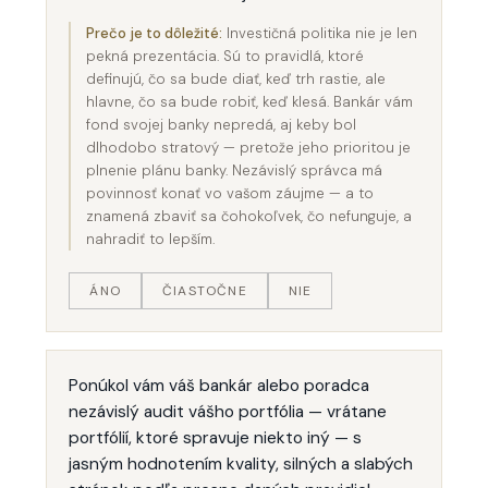
Prečo je to dôležité:
Investičná politika nie je len
pekná prezentácia. Sú to pravidlá, ktoré
definujú, čo sa bude diať, keď trh rastie, ale
hlavne, čo sa bude robiť, keď klesá. Bankár vám
fond svojej banky nepredá, aj keby bol
dlhodobo stratový — pretože jeho prioritou je
plnenie plánu banky. Nezávislý správca má
povinnosť konať vo vašom záujme — a to
znamená zbaviť sa čohokoľvek, čo nefunguje, a
nahradiť to lepším.
ÁNO
ČIASTOČNE
NIE
Ponúkol vám váš bankár alebo poradca
nezávislý audit vášho portfólia — vrátane
portfólií, ktoré spravuje niekto iný — s
jasným hodnotením kvality, silných a slabých