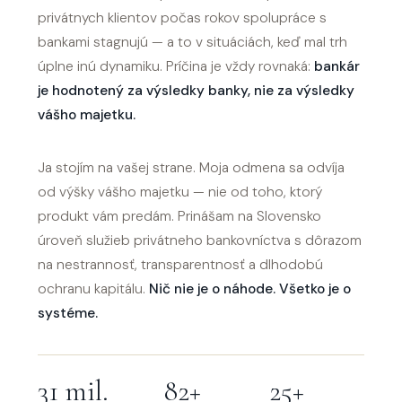
privátnych klientov počas rokov spolupráce s
bankami stagnujú — a to v situáciách, keď mal trh
úplne inú dynamiku. Príčina je vždy rovnaká:
bankár
je hodnotený za výsledky banky, nie za výsledky
vášho majetku.
Ja stojím na vašej strane. Moja odmena sa odvíja
od výšky vášho majetku — nie od toho, ktorý
produkt vám predám. Prinášam na Slovensko
úroveň služieb privátneho bankovníctva s dôrazom
na nestrannosť, transparentnosť a dlhodobú
ochranu kapitálu.
Nič nie je o náhode. Všetko je o
systéme.
31 mil.
82+
25+