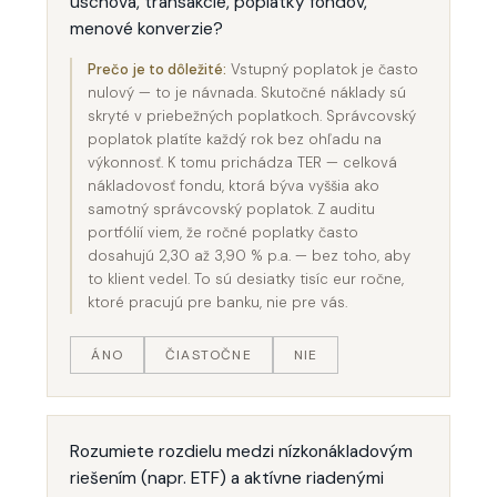
úschova, transakcie, poplatky fondov,
menové konverzie?
Prečo je to dôležité:
Vstupný poplatok je často
nulový — to je návnada. Skutočné náklady sú
skryté v priebežných poplatkoch. Správcovský
poplatok platíte každý rok bez ohľadu na
výkonnosť. K tomu prichádza TER — celková
nákladovosť fondu, ktorá býva vyššia ako
samotný správcovský poplatok. Z auditu
portfólií viem, že ročné poplatky často
dosahujú 2,30 až 3,90 % p.a. — bez toho, aby
to klient vedel. To sú desiatky tisíc eur ročne,
ktoré pracujú pre banku, nie pre vás.
ÁNO
ČIASTOČNE
NIE
Rozumiete rozdielu medzi nízkonákladovým
riešením (napr. ETF) a aktívne riadenými