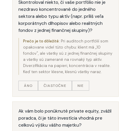
Skontroloval niekto, či vaše portfólio nie je
nezdravo koncentrované do jedného
sektora alebo typu aktív (napr. príliš veľa
korporátnych dlhopisov alebo realitných
fondov z jednej finančnej skupiny)?
Prečo je to dôležité:
Pri auditoch portfólií som
opakovane videl túto chybu: klient má „10
fondov", ale všetky sú z jednej finančnej skupiny
a všetky sú zamerané na rovnaký typ aktív.
Diverzifikácia na papieri, koncentrácia v realite.
Keď ten sektor klesne, klesnú všetky naraz.
ÁNO
ČIASTOČNE
NIE
Ak vám bolo ponúknuté private equity, zvážil
poradca, či je táto investícia vhodná pre
celkovú výšku vášho majetku?