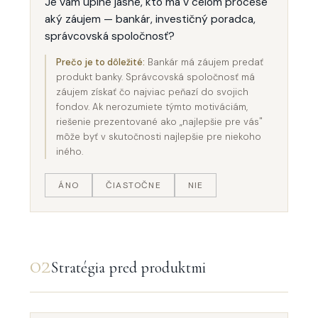
Je vám úplne jasné, kto má v celom procese
aký záujem — bankár, investičný poradca,
správcovská spoločnosť?
Prečo je to dôležité:
Bankár má záujem predať
produkt banky. Správcovská spoločnosť má
záujem získať čo najviac peňazí do svojich
fondov. Ak nerozumiete týmto motiváciám,
riešenie prezentované ako „najlepšie pre vás"
môže byť v skutočnosti najlepšie pre niekoho
iného.
ÁNO
ČIASTOČNE
NIE
02
Stratégia pred produktmi