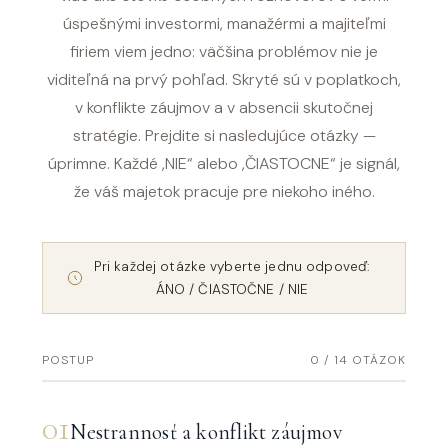
úspešnými investormi, manažérmi a majiteľmi
firiem viem jedno: väčšina problémov nie je
viditeľná na prvý pohľad. Skryté sú v poplatkoch,
v konflikte záujmov a v absencii skutočnej
stratégie. Prejdite si nasledujúce otázky —
úprimne. Každé ‚NIE“ alebo ‚ČIASTOCNE“ je signál,
že váš majetok pracuje pre niekoho iného.
Pri každej otázke vyberte jednu odpoveď:
ÁNO / ČIASTOČNE / NIE
POSTUP
0 / 14 OTÁZOK
01
Nestrannosť a konflikt záujmov