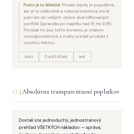
Prečo je to dôležité:
Private equity je populárne,
ale je to nelikvidná a riziková investícia, ktorá
patrí len do veľkých, dobre diverzifikovaných
portfólií (spravidla pri majetku nad 15 mil. EUR).
Ponúkať ho bez tohto kontextu je znakom
nezodpovednosti a snahy predať produkt s
vysokou maržou.
ÁNO
ČIASTOČNE
NIE
04
Absolútna transparentnosť poplatkov
Dostali ste jednoduchý, jednostranový
prehľad VŠETKÝCH nákladov — správa,