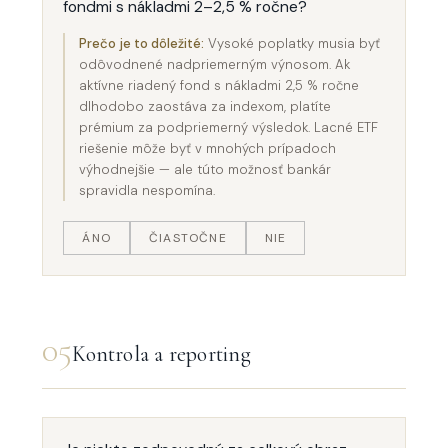
fondmi s nákladmi 2–2,5 % ročne?
Prečo je to dôležité:
Vysoké poplatky musia byť
odôvodnené nadpriemerným výnosom. Ak
aktívne riadený fond s nákladmi 2,5 % ročne
dlhodobo zaostáva za indexom, platíte
prémium za podpriemerný výsledok. Lacné ETF
riešenie môže byť v mnohých prípadoch
výhodnejšie — ale túto možnosť bankár
spravidla nespomína.
ÁNO
ČIASTOČNE
NIE
05
Kontrola a reporting