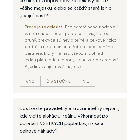
Je niekto zodpovedný za celkový obraz
vášho majetku, alebo sa každý stará len o
„svoju" časť?
Prečo je to dôležité:
Bez centrálneho riadenia
vzniká chaos: jeden poradca nevie, čo robí
druhý, prekrytia sú neviditeľné a celkové riziko
portfólia nikto nemeria. Potrebujete jedného
partnera, ktorý má nad všetkým dohľad —
jeden plán, jeden report, jedna zodpovednosť.
A jediný záujem: váš majetok.
ÁNO
ČIASTOČNE
NIE
Dostávate pravidelný a zrozumiteľný report,
kde vidíte alokáciu, reálnu výkonnosť po
odrátaní VŠETKÝCH poplatkov, riziká a
celkové náklady?