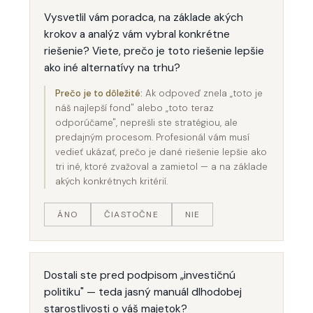
Vysvetlil vám poradca, na základe akých
krokov a analýz vám vybral konkrétne
riešenie? Viete, prečo je toto riešenie lepšie
ako iné alternatívy na trhu?
Prečo je to dôležité:
Ak odpoveď znela „toto je
náš najlepší fond" alebo „toto teraz
odporúčame", neprešli ste stratégiou, ale
predajným procesom. Profesionál vám musí
vedieť ukázať, prečo je dané riešenie lepšie ako
tri iné, ktoré zvažoval a zamietol — a na základe
akých konkrétnych kritérií.
ÁNO
ČIASTOČNE
NIE
Dostali ste pred podpisom „investičnú
politiku" — teda jasný manuál dlhodobej
starostlivosti o váš majetok?