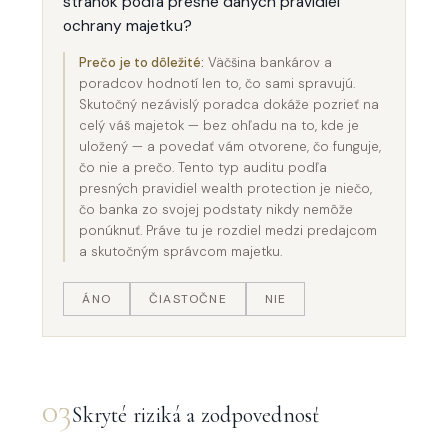
stránok podľa presne daných pravidiel
ochrany majetku?
Prečo je to dôležité:
Väčšina bankárov a
poradcov hodnotí len to, čo sami spravujú.
Skutočný nezávislý poradca dokáže pozrieť na
celý váš majetok — bez ohľadu na to, kde je
uložený — a povedať vám otvorene, čo funguje,
čo nie a prečo. Tento typ auditu podľa
presných pravidiel wealth protection je niečo,
čo banka zo svojej podstaty nikdy nemôže
ponúknuť. Práve tu je rozdiel medzi predajcom
a skutočným správcom majetku.
ÁNO
ČIASTOČNE
NIE
03
Skryté riziká a zodpovednosť