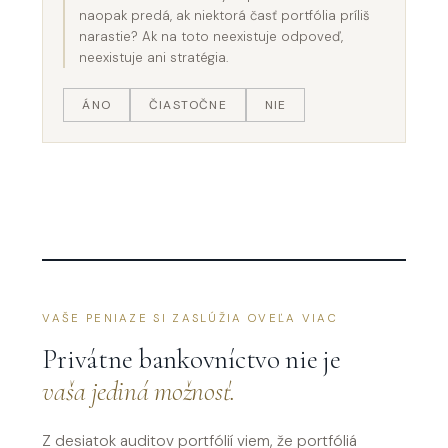
naopak predá, ak niektorá časť portfólia príliš
narastie? Ak na toto neexistuje odpoveď,
neexistuje ani stratégia.
ÁNO
ČIASTOČNE
NIE
VAŠE PENIAZE SI ZASLÚŽIA OVEĽA VIAC
Privátne bankovníctvo nie je
vaša jediná možnosť.
Z desiatok auditov portfólií viem, že portfóliá