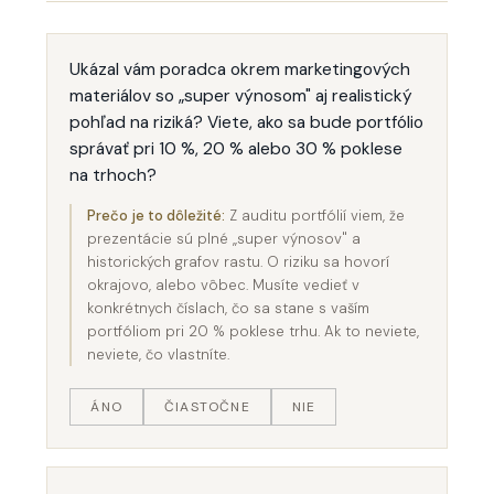
Ukázal vám poradca okrem marketingových
materiálov so „super výnosom" aj realistický
pohľad na riziká? Viete, ako sa bude portfólio
správať pri 10 %, 20 % alebo 30 % poklese
na trhoch?
Prečo je to dôležité:
Z auditu portfólií viem, že
prezentácie sú plné „super výnosov" a
historických grafov rastu. O riziku sa hovorí
okrajovo, alebo vôbec. Musíte vedieť v
konkrétnych číslach, čo sa stane s vaším
portfóliom pri 20 % poklese trhu. Ak to neviete,
neviete, čo vlastníte.
ÁNO
ČIASTOČNE
NIE