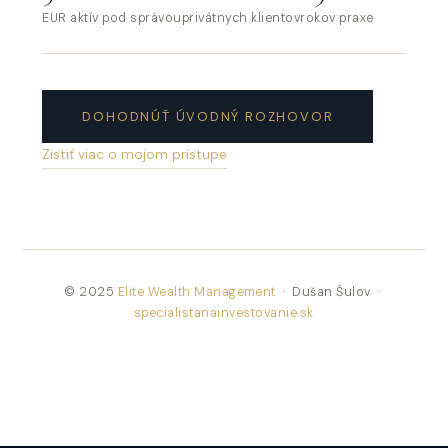
EUR aktív pod správou
privátnych klientov
rokov praxe
DOHODNÚŤ ÚVODNÝ ROZHOVOR
Zistiť viac o mojom prístupe
© 2025
Elite Wealth Management
· Dušan Šulov ·
specialistanainvestovanie.sk