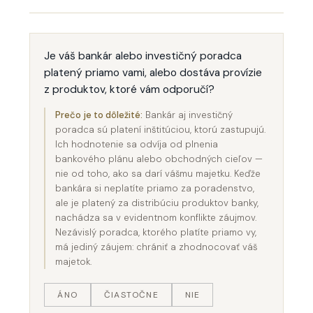
Je váš bankár alebo investičný poradca
platený priamo vami, alebo dostáva provízie
z produktov, ktoré vám odporučí?
Prečo je to dôležité:
Bankár aj investičný
poradca sú platení inštitúciou, ktorú zastupujú.
Ich hodnotenie sa odvíja od plnenia
bankového plánu alebo obchodných cieľov —
nie od toho, ako sa darí vášmu majetku. Keďže
bankára si neplatíte priamo za poradenstvo,
ale je platený za distribúciu produktov banky,
nachádza sa v evidentnom konflikte záujmov.
Nezávislý poradca, ktorého platíte priamo vy,
má jediný záujem: chrániť a zhodnocovať váš
majetok.
ÁNO
ČIASTOČNE
NIE