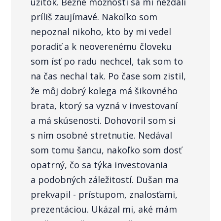
úžitok. Bežné možnosti sa mi nezdali
príliš zaujímavé. Nakoľko som
nepoznal nikoho, kto by mi vedel
poradiť a k neoverenému človeku
som ísť po radu nechcel, tak som to
na čas nechal tak. Po čase som zistil,
že môj dobrý kolega má šikovného
brata, ktorý sa vyzná v investovaní
a má skúsenosti. Dohovoril som si
s ním osobné stretnutie. Nedával
som tomu šancu, nakoľko som dosť
opatrný, čo sa týka investovania
a podobných záležitostí. Dušan ma
prekvapil - prístupom, znalosťami,
prezentáciou. Ukázal mi, aké mám