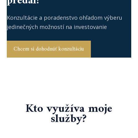
predal?
Konzultácie a poradenstvo ohľadom výberu
jedinečných možností na investovanie
Chcem si dohodnúť konzultáciu
Kto využíva moje
služby?