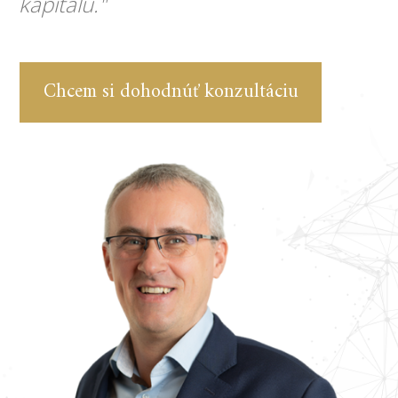
kapitálu.
"
Chcem si dohodnúť konzultáciu