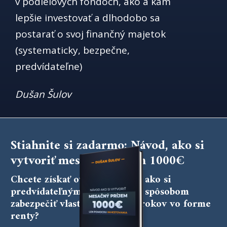
v podielových fondoch, ako a kam
lepšie investovať a dlhodobo sa
postarať o svoj finančný majetok
(systematicky, bezpečne,
predvídateľne)
Dušan Šulov
Stiahnite si zadarmo: Návod, ako si
vytvoriť mesačný príjem 1000€
Chcete získať overený návod, ako si
predvídateľným a bezpečným spôsobom
zabezpečiť vlastný príjem z úrokov vo forme
renty?