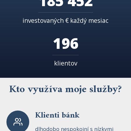
185 452
investovaných € každý mesiac
196
klientov
Kto využíva moje služby?
Klienti bánk
dlhodobo nespokojní s nízkymi