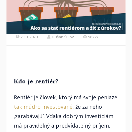
2.10. 2020
Dušan Šulov
5877x
Kdo je rentiér?
Rentiér je človek, ktorý má svoje peniaze
tak múdro investované
, že za neho
‚zarabávajú‘. Vďaka dobrým investíciám
má pravidelný a predvídateľný príjem,